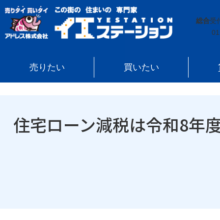
イエステーション
»
コラム
»
住宅ローン減税は令和8
総合
受
01
売りたい
買いたい
住宅ローン減税は令和8年