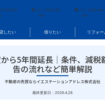
年度から5年間延長｜条件、減税額シミュレーション、確定申告の流れな
付
0120-297-
売
りたい
0120-139-
買
いたい
0120-424-
1
664
544
貸したい
借りたい
リフォー
度から5年間延長｜条件、減税
告の流れなど簡単解説
｜
不動産の売買ならイエステーションアドレス株式会社
最終更新日：
2026.4.28