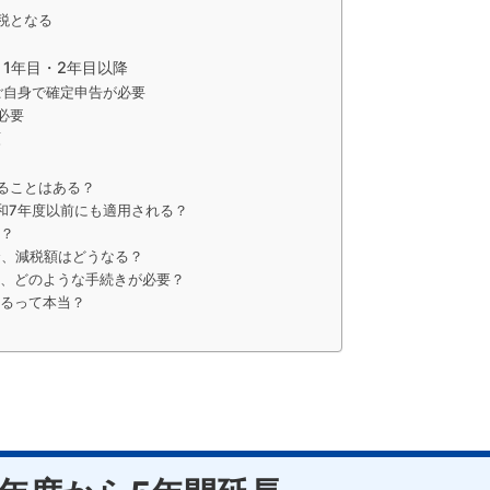
税となる
1年目・2年目以降
ご自身で確定申告が必要
必要
類
ることはある？
和7年度以前にも適用される？
る？
合、減税額はどうなる？
合、どのような手続きが必要？
するって本当？