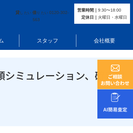
ど簡単解説
営業時間｜
9:30〜18:00
貸
借
0120-302-
し たい
り たい
定休⽇｜
火曜⽇・水曜⽇
563
ム
スタッフ
会社概要
額シミュレーション、確定申