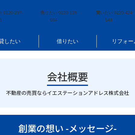
付
0120-297-
売
りたい
0120-139-
買
いたい
0120-424-
1
664
544
貸したい
借りたい
リフォー
会社概要
｜
不動産の売買ならイエステーションアドレス株式会社
創業の想い -メッセージ-