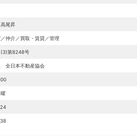
 高尾昇
買／仲介／買取・賃貸／管理
3)第8248号
人 全日本不動産協会
00
水曜
024
038