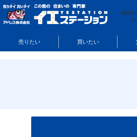
イエステーション
»
会社概要
総合
受
01
売りたい
買いたい