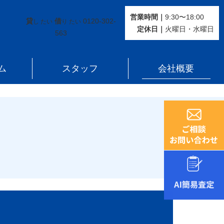
営業時間｜
9:30〜18:00
貸
借
0120-302-
し たい
り たい
定休⽇｜
火曜⽇・水曜⽇
563
ム
スタッフ
会社概要