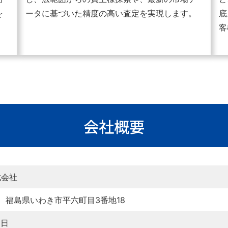
を
ータに基づいた精度の高い査定を実現します。
底
客
会社概要
式会社
51 福島県いわき市平六町目3番地18
1日