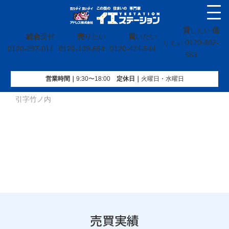
貸
借
し たい
総合
受付
売
りたい
買
いたい
0120-302-
り たい
0120-297-011
0120-139-664
0120-424-544
563
営業時間｜
9:30〜18:00
定休⽇｜
火曜⽇・水曜⽇
イエステーション
»
売買実績
»
土地
»
福島県田村市船引町船
引字竹ノ内
売買実績