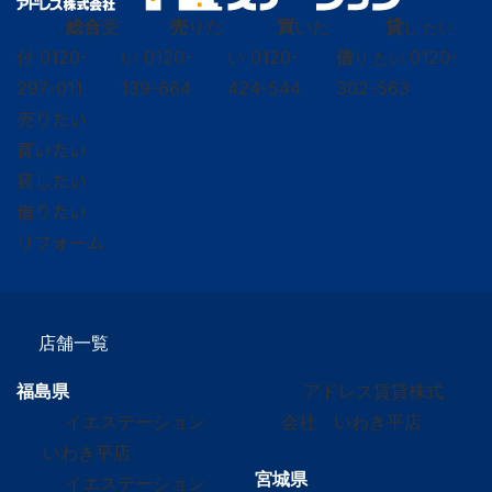
総合
受
売
りた
買
いた
貸
し たい
付
0120-
い
0120-
い
0120-
借
0120-
り たい
297-011
139-664
424-544
302-563
売りたい
買いたい
貸したい
借りたい
リフォーム
店舗一覧
福島県
アドレス賃貸株式
イエステーション
会社 いわき平店
いわき平店
宮城県
イエステーション