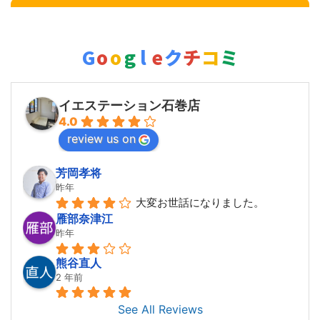
G
o
o
g
l
e
クチコミ
イエステーション石巻店
4.0
review us on
芳岡孝将
昨年
大変お世話になりました。
雁部奈津江
昨年
熊谷直人
2 年前
See All Reviews