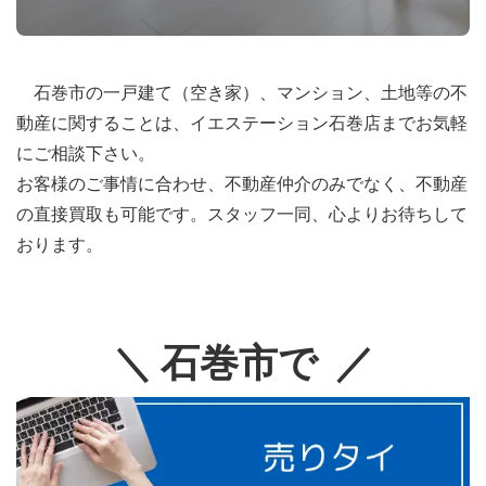
わせを頂く際に取得するお客さまの情報についてご本
人確認、お問い合わせ対応、各種案内送付、及びその
他サービス提供を行う目的のみに利用します。
石巻市の一戸建て（空き家）、マンション、土地等の不
動産に関することは、イエステーション石巻店までお気軽
6．個人情報の第三者提供
にご相談下さい。
お客様のご事情に合わせ、不動産仲介のみでなく、不動産
当社は、法令で許容される場合の他は、ご本人の事前
の直接買取も可能です。スタッフ一同、心よりお待ちして
の同意を得ることなく、個人情報を第三者に提供する
おります。
ことはございません。
7．開示等の求めに係る手続き
＼ 石巻市で ／
当社では、保有する個人情報のご本人から個人情報の
利用目的の通知、開示、内容の訂正、追加又は削除、
利用の停止、 消去及び第三者への提供の停止(以下ま
とめて「開示等」といいます)があった場合には、係