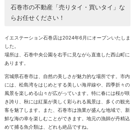
石巻市の不動産「売りタイ・買いタイ」な
3．個人情報の安全保護
らお任せください！
当社の保有する個人情報は厳重に管理されています。
個人情報への不正アクセスや個人情報の盗難、紛失、
イエステーション石巻店は2024年6月にオープンいたしま
破壊、改ざん、漏洩(ろうえい)等を防ぐため、個人情
した。
報の保存・管理・廃棄ルールの徹底、社内ルールを定
場所は、石巻中央公園を右手に見ながら直進した西山町に
めて徹底し、 その予防に努めます。
あります。
4．法令・社内規定の遵守
宮城県石巻市は、自然の美しさが魅力的な場所です。市内
には、松島湾をはじめとする美しい海岸線や、四季折々の
当社は、個人情報に関する諸法令、所轄官庁の定める
風景を楽しめる山々が広がっています。特に春には桜が咲
諸規則の遵守に努めます。
き誇り、秋には紅葉が美しく彩られる風景は、多くの観光
客を魅了します。また、石巻市は漁業が盛んな地域で、新
5．苦情・相談への対応
鮮な海の幸を楽しむことができます。地元の漁師が丹精込
めて捕る魚介類は、どれも絶品ですね。
当社は、当社の個人情報の取り扱いに関してご本人又