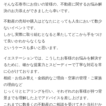
そんな石巻市にお住いの皆様の、不動産に関するお悩み解
はその他の方から苦情又は相談を受けた場合には、誠
決のお力添えができましたら幸いです。
実にこれに対応し、 また必要に応じて当社における
個人情報の取り扱い方法を改善いたします。
不動産の売却や購入はどなたにとっても人生において数少
ないイベントです。
【個人情報に関する公表事項】
しかし実際に取り組むとなると果たしてどこから手をつけ
て良いかわからなくなる
1．当社の名称
というケースも多いと思います。
イエステーション（アドレス株式会社）
イエステーションでは、こうしたお客様のお悩みを解決す
るために、確かな提案力とスピーディーで丁寧な対応を常
2．個人情報保護に関する責任者
に心がけております。
相続・お住み替え・金銭的なご理由・空家の管理・ご家族
高尾昇
の理由など
じっくりとヒアリングを行い、それぞれのお客様が持つ背
3．個人情報の利用目的の公表に関する事項
景までを理解した上でアドバイスを差し上げます。
これまでに数多くの不動産のご相談を受けてきた当社だか
当社におきましては、本サービスを通じご本人からお