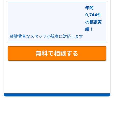
「本サービス」といいます）に係る当社のプライバシ
年間
ーポリシーとして、以下の個人情報保護に対する基本
9,744件
方針及び個人情報に関する公表事項を定め、公開いた
の相談実
します。
績！
経験豊富なスタッフが親身に対応します
【個人情報保護に対する基本方針】
当社は、不動産仲介業をコアビジネスとして、本サー
ビスを提供しております。 全てのお客様に安心して
お付き合い頂くために、 本サービスを通じてお預か
りしております個人情報を安全に管理することが至上
命題であると考え、 プライバシー保護を当社の企業
活動における社会的責任と捉えています。 当社はこ
の責任を果たしていくために、以下の個人情報保護方
針を定め、個人情報の適正な取り扱い、維持、管理に
誠心誠意努めます。