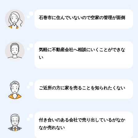
当社においては開示等に際して使用する特定の書式は
定めておりません。また当社では開示等について手数
石巻市に住んでいないので空家の管理が面倒
料は徴しておりません。
（4）ご本人確認
気軽に不動産会社へ相談にいくことができな
開示等にあたってはご本人確認のため運転免許証、パ
い
スポートなどの写真付き身分証明書の写しをご送付願
います。 また代理人によるご連絡の場合には代理関
係を証明する書類を共に送付願います。
ご近所の方に家を売ることを知られたくない
（5）回答方法
原則として書面により回答いたします。
付き合いのある会社で売り出しているがなか
8．苦情の受付窓口
なか売れない