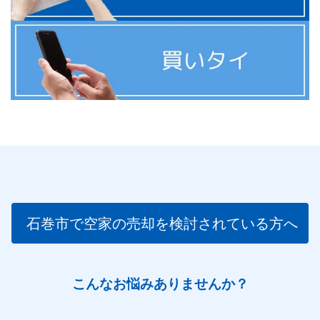
る個人情報がデータベース化され長期保有することが
予定されている場合であって、 当社が開示等を行う
権限を有している場合には、法令上の根拠を確認の上
で、これに応じさせていただきます。
（1）開示等の求めの対象となる項目
5に記載の個人情報に係るすべて
（2）開示等の求めのお申し出先
〒970-8051 福島県いわき市平六町目3番地の18
石巻市で空家の売却を検討されている方へ
TEL 0120-350-524 FAX 0246-35-0038
こんなお悩みありませんか？
（3）開示等に際して提出する書面・手数料