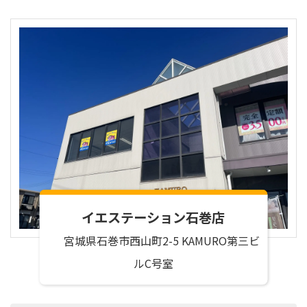
1．対象
当社は、本サービスに係る個人情報の保護に関し、本
保護方針を適用いたします。
2．個人情報の収集・利用・提供
当社は、皆様の個人情報に関して、ご本人の同意なく
無断で収集・利用することはありません。 同意いた
だいた場合でも、あくまで同意を得た範囲内で且つ当
イエステーション石巻店
社が定めた利用目的の達成に必要な範囲内でのみ使用
し、 当該個人情報は同意がある場合、法律上要求さ
宮城県石巻市西山町2-5 KAMURO第三ビ
れている場合及び利用目的の達成に必要となる範囲内
ルC号室
で委託する場合を除いて、第三者に提供いたしませ
ん。