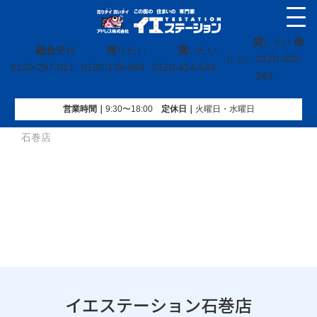
貸
借
し たい
総合
受付
売
りたい
買
いたい
0120-302-
り たい
0120-297-011
0120-139-664
0120-424-544
563
営業時間｜
9:30〜18:00
定休⽇｜
火曜⽇・水曜⽇
イエステーション
»
会社概要
»
店舗一覧
»
イエステーション
石巻店
イエステーション石巻店