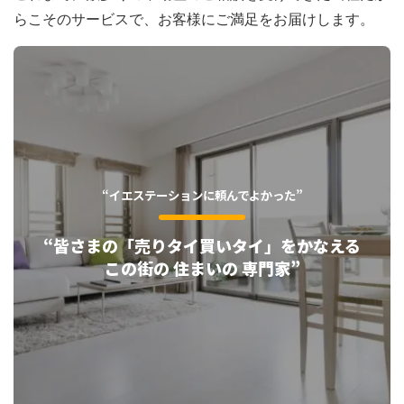
らこそのサービスで、お客様にご満足をお届けします。
預かりした個人情報を、当社商品・サービスのご案
内、サービスの提供、個人認証等のために利用させて
いただきます。 その他の利用目的において利用する
場合には、利用目的が明白である場合を除いては、ご
本人からの取得の都度、利用目的を明示させていただ
きます。
“イエステーションに頼んでよかった”
4．認識し得ない方法による個人情報の収集
“皆さまの「売りタイ買いタイ」をかなえる
本サービスでは、利便性の向上のため、ご本人が利用
この街の 住まいの 専門家”
するWebサーバーに記録されたCookieを自動的に取
得して利用する場合があります。
5．保有個人データに関する事項
メールお問合せフォームを使ってお客様からお問い合