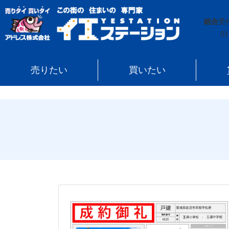
イエステーション
»
売買実績
»
宮城県
»
岩沼市
総合
受
01
売りたい
買いたい