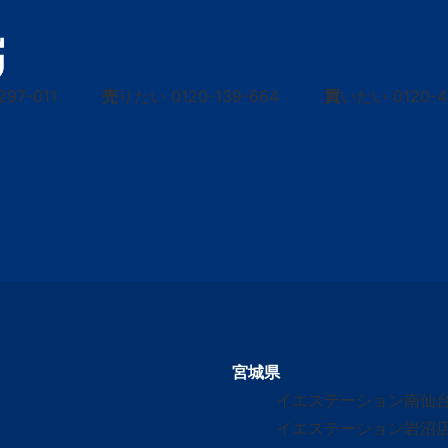
297-011
売
りたい
0120-139-664
買
いたい
0120-
宮城県
イエステーション南仙
イエステーション岩沼