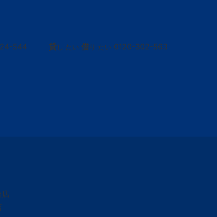
424-544
貸
借
0120-302-563
し たい
り たい
台店
店