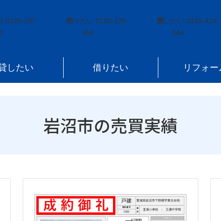
付
0120-297-
売
りたい
0120-139-
買
いたい
0120-424-
1
664
544
貸したい
借りたい
リフォー
岩沼市の売買実績