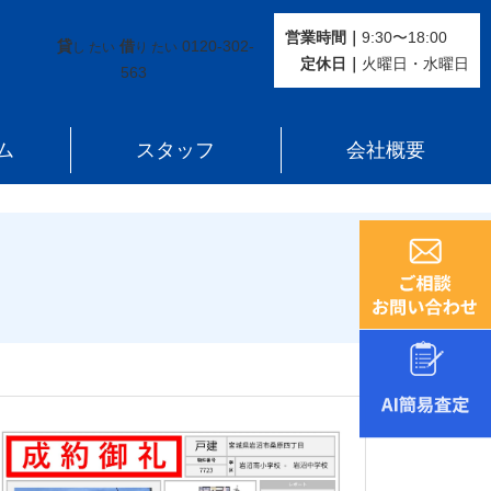
営業時間｜
9:30〜18:00
貸
借
0120-302-
し たい
り たい
定休⽇｜
火曜⽇・水曜⽇
563
ム
スタッフ
会社概要