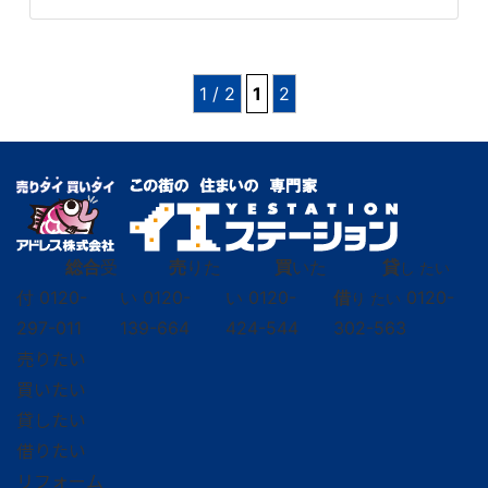
1 / 2
1
2
総合
受
売
りた
買
いた
貸
し たい
付
0120-
い
0120-
い
0120-
借
0120-
り たい
297-011
139-664
424-544
302-563
売りたい
買いたい
貸したい
借りたい
リフォーム