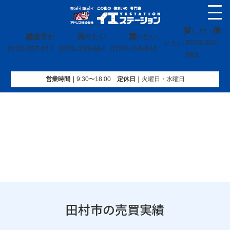
貸
借
し たい
総合
受付
売
りたい
買
いたい
0120-302-
り たい
0120-297-011
0120-139-664
0120-424-544
563
営業時間｜
9:30〜18:00
定休⽇｜
火曜⽇・水曜⽇
イエステーション
»
売買実績
»
福島県
»
田村市
田村市の売買実績