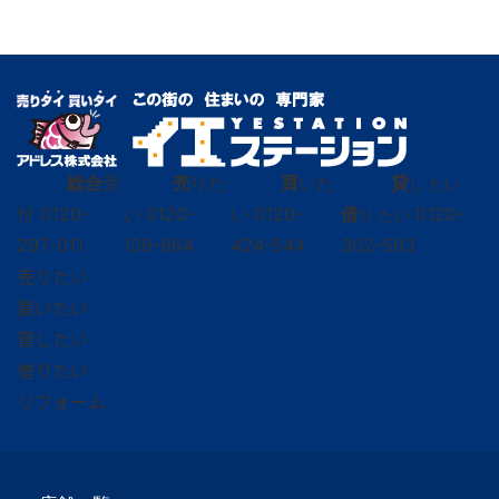
総合
受
売
りた
買
いた
貸
し たい
付
0120-
い
0120-
い
0120-
借
0120-
り たい
297-011
139-664
424-544
302-563
売りたい
買いたい
貸したい
借りたい
リフォーム