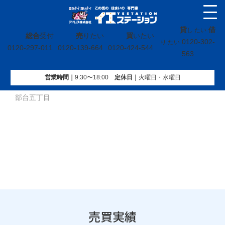
貸
借
し たい
総合
受付
売
りたい
買
いたい
0120-302-
り たい
0120-297-011
0120-139-664
0120-424-544
563
営業時間｜
9:30〜18:00
定休⽇｜
火曜⽇・水曜⽇
イエステーション
»
売買実績
»
戸建
»
福島県田村市船引町東
部台五丁目
売買実績