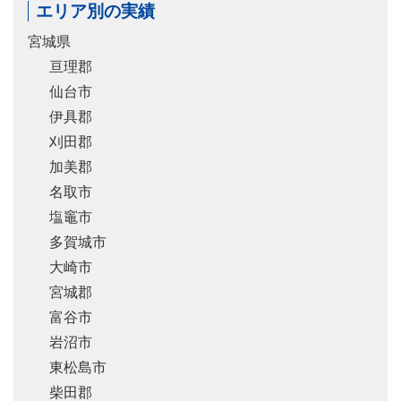
エリア別の実績
宮城県
亘理郡
仙台市
伊具郡
刈田郡
加美郡
名取市
塩竈市
多賀城市
大崎市
宮城郡
富谷市
岩沼市
東松島市
柴田郡