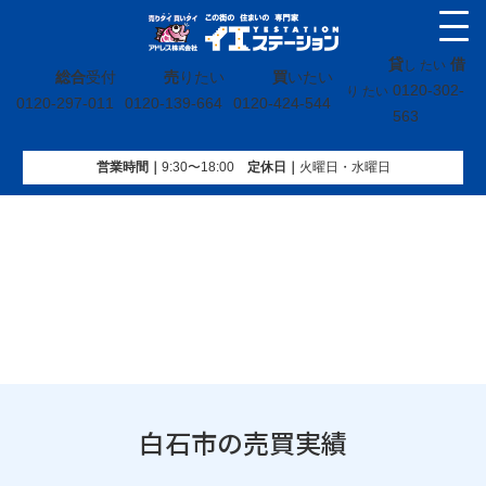
貸
借
し たい
総合
受付
売
りたい
買
いたい
0120-302-
り たい
0120-297-011
0120-139-664
0120-424-544
563
営業時間｜
9:30〜18:00
定休⽇｜
火曜⽇・水曜⽇
イエステーション
»
売買実績
»
宮城県
»
白石市
白石市の売買実績