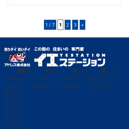
1 / 7
1
2
3
»
総合
受
売
りた
買
いた
貸
し たい
付
0120-
い
0120-
い
0120-
借
0120-
り たい
297-011
139-664
424-544
302-563
売りたい
買いたい
貸したい
借りたい
リフォーム