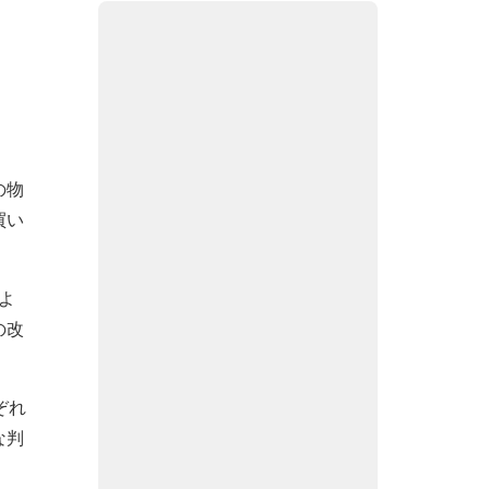
の物
買い
よ
の改
ぞれ
な判