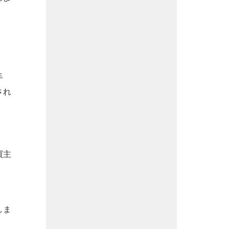
手
され
買主
しま