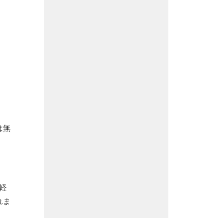
は無
軽
れま