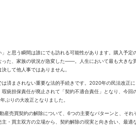
ト
い」と思う瞬間は誰にでも訪れる可能性があります。購入予定
なった、家族の状況が急変した——。人生において最も大きな
は決して他人事ではありません。
は済まされない重要な法的手続きです。2020年の民法改正に
、瑕疵担保責任が廃止されて「契約不適合責任」となり、今回
0年ぶりの大改正となりました。
不動産売買契約の解除について、6つの主要なパターンと、それ
売主・買主双方の立場から、契約解除の現実と向き合い、最適
。