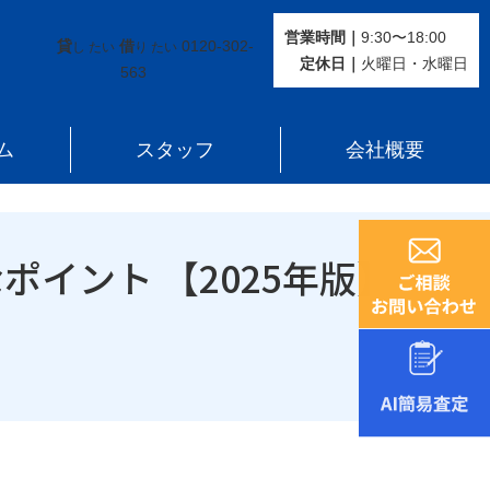
ント 【2025年版】
営業時間｜
9:30〜18:00
貸
借
0120-302-
し たい
り たい
定休⽇｜
火曜⽇・水曜⽇
563
ム
スタッフ
会社概要
イント 【2025年版】