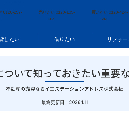
に関する手続き
»
不動産売買契約の解除について知っておきたい重要なポイ
付
0120-297-
売
りたい
0120-139-
買
いたい
0120-424-
1
664
544
貸したい
借りたい
リフォー
ついて知っておきたい重要なポ
｜
不動産の売買ならイエステーションアドレス株式会社
最終更新日：
2026.1.11