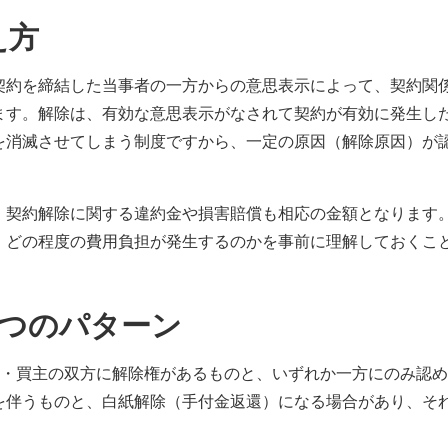
え方
契約を締結した当事者の一方からの意思表示によって、契約関
ます。解除は、有効な意思表示がなされて契約が有効に発生し
を消滅させてしまう制度ですから、一定の原因（解除原因）が
、契約解除に関する違約金や損害賠償も相応の金額となります
、どの程度の費用負担が発生するのかを事前に理解しておくこ
6つのパターン
主・買主の双方に解除権があるものと、いずれか一方にのみ認
を伴うものと、白紙解除（手付金返還）になる場合があり、そ