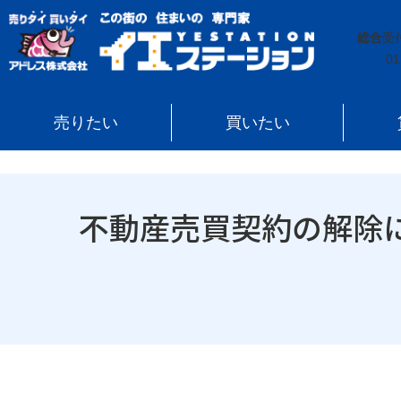
イエステーション
»
不動産売却コラム
»
【売】不動産
総合
受
01
売りたい
買いたい
不動産売買契約の解除に