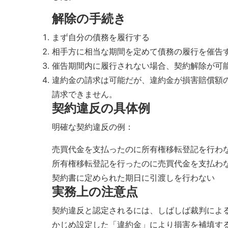
解除の手続き
まず自分の債務を履行する
相手方に相当な期間を定めて債務の履行を催告
催告期間内に履行されない場合、契約解除が可
違約金の請求は可能だが、違約金が損害賠償額
請求できません。
契約違反の具体例
明確な契約違反の例：
売買代金を支払ったのに所有権移転登記を行わ
所有権移転登記を行ったのに売買代金を支払わ
契約書に定められた期日に引渡しを行わない
実務上の注意点
契約違反と認定されるには、しばしば裁判によ
かじめ設定した「違約金」により損害を補填す