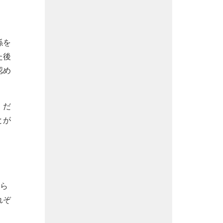
係を
た後
認め
。だ
とが
めら
れぞ