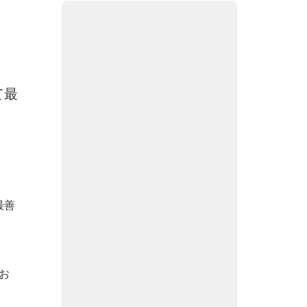
て最
最善
お