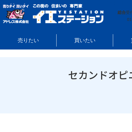
イエステーション
»
不動産売却コラム
»
【売】不動産
総合
受
01
売りたい
買いたい
セカンドオピ