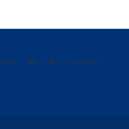
424-544
貸
借
0120-302-563
し たい
り たい