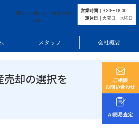
択を
営業時間｜
9:30〜18:00
貸
借
0120-302-
し たい
り たい
定休⽇｜
火曜⽇・水曜⽇
563
ム
スタッフ
会社概要
産売却の選択を