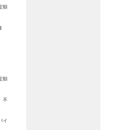
定額
ま
定額
。不
バイ