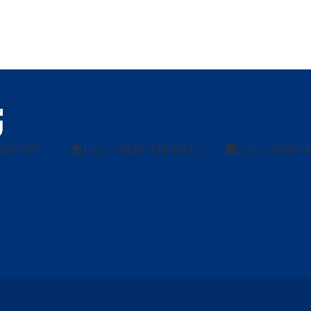
297-011
売
りたい
0120-139-664
買
いたい
0120-