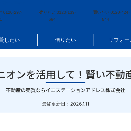
に関する手続き
»
セカンドオピニオンを活用して！賢い不動産売却の選
付
0120-297-
売
りたい
0120-139-
買
いたい
0120-424-
1
664
544
貸したい
借りたい
リフォー
ニオンを活用して！賢い不動
｜
不動産の売買ならイエステーションアドレス株式会社
最終更新日：
2026.1.11