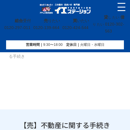
貸
借
し たい
総合
受付
売
りたい
買
いたい
0120-302-
り たい
0120-297-011
0120-139-664
0120-424-544
563
営業時間｜
9:30〜18:00
定休⽇｜
火曜⽇・水曜⽇
イエステーション
»
不動産売却コラム
»
【売】不動産に関す
る手続き
【売】不動産に関する手続き