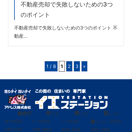
不動産売却で失敗しないための3つ
のポイント
不動産売却で失敗しないための3つのポイント 不
動産…
1 / 8
1
2
3
»
総合
受
売
りた
買
いた
貸
し たい
付
0120-
い
0120-
い
0120-
借
0120-
り たい
297-011
139-664
424-544
302-563