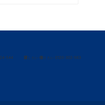
424-544
貸
借
0120-302-563
し たい
り たい