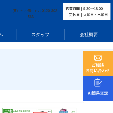
営業時間｜
9:30〜18:00
貸
借
0120-302-
し たい
り たい
定休⽇｜
火曜⽇・水曜⽇
563
ム
スタッフ
会社概要