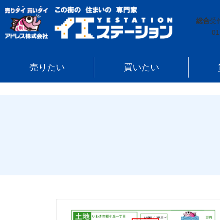
イエステーション
»
売買実績
»
ページ 188
総合
受
01
売りたい
買いたい