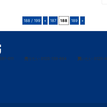
188 / 199
«
187
188
189
»
297-011
売
りたい
0120-139-664
買
いたい
0120-