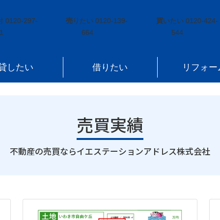
付
0120-297-
売
りたい
0120-139-
買
いたい
0120-424-
1
664
544
貸したい
借りたい
リフォー
売買実績
｜
不動産の売買ならイエステーションアドレス株式会社