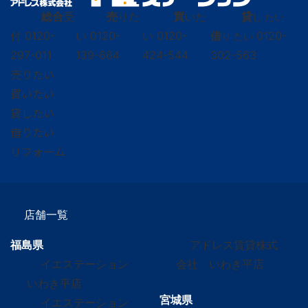
総合
受
売
りた
買
いた
貸
し たい
付
0120-
い
0120-
い
0120-
借
0120-
り たい
297-011
139-664
424-544
302-563
売りたい
買いたい
貸したい
借りたい
リフォーム
店舗一覧
福島県
アドレス賃貸株式
イエステーション
会社 いわき平店
いわき平店
宮城県
イエステーション