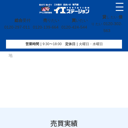
貸
借
し たい
総合
受付
売
りたい
買
いたい
0120-302-
り たい
0120-297-011
0120-139-664
0120-424-544
563
営業時間｜
9:30〜18:00
定休⽇｜
火曜⽇・水曜⽇
イエステーション
»
売買実績
»
土地
»
福島県いわき市明治団
地
売買実績