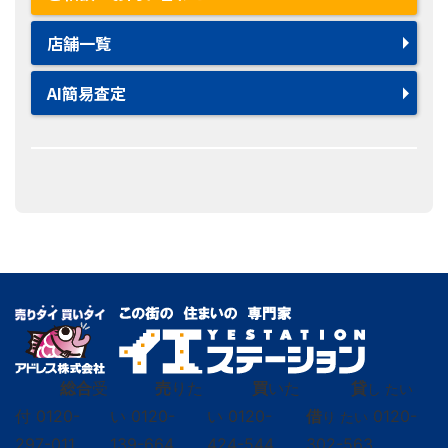
店舗一覧
AI簡易査定
総合
受
売
りた
買
いた
貸
し たい
付
0120-
い
0120-
い
0120-
借
0120-
り たい
297-011
139-664
424-544
302-563