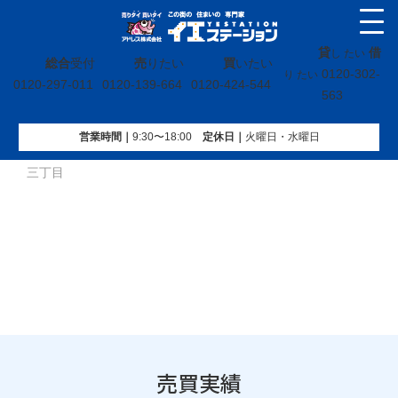
貸
借
し たい
総合
受付
売
りたい
買
いたい
0120-302-
り たい
0120-297-011
0120-139-664
0120-424-544
563
営業時間｜
9:30〜18:00
定休⽇｜
火曜⽇・水曜⽇
イエステーション
»
売買実績
»
土地
»
福島県いわき市桜ヶ丘
三丁目
売買実績