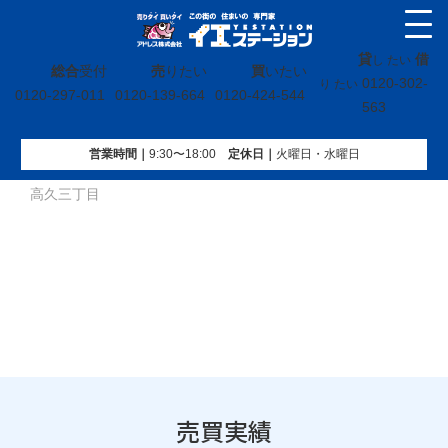
貸
借
し たい
総合
受付
売
りたい
買
いたい
0120-302-
り たい
0120-297-011
0120-139-664
0120-424-544
563
営業時間｜
9:30〜18:00
定休⽇｜
火曜⽇・水曜⽇
イエステーション
»
売買実績
»
土地
»
福島県いわき市中央台
高久三丁目
売買実績