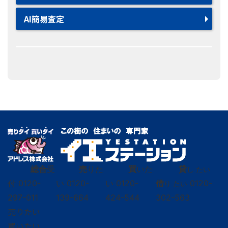
AI簡易査定
総合
受
売
りた
買
いた
貸
し たい
付
0120-
い
0120-
い
0120-
借
0120-
り たい
297-011
139-664
424-544
302-563
売りたい
買いたい