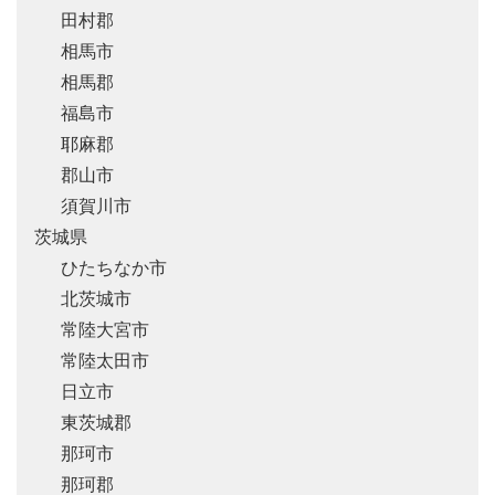
田村郡
相馬市
相馬郡
福島市
耶麻郡
郡山市
須賀川市
茨城県
ひたちなか市
北茨城市
常陸大宮市
常陸太田市
日立市
東茨城郡
那珂市
那珂郡