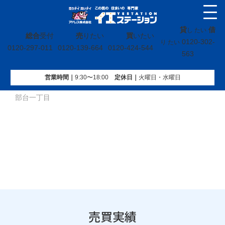
貸
借
し たい
総合
受付
売
りたい
買
いたい
0120-302-
り たい
0120-297-011
0120-139-664
0120-424-544
563
営業時間｜
9:30〜18:00
定休⽇｜
火曜⽇・水曜⽇
イエステーション
»
売買実績
»
土地
»
福島県田村市船引町東
部台一丁目
売買実績