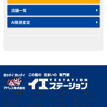
店舗一覧
AI簡易査定
総合
受
売
りた
買
いた
貸
し たい
付
0120-
い
0120-
い
0120-
借
0120-
り たい
297-011
139-664
424-544
302-563