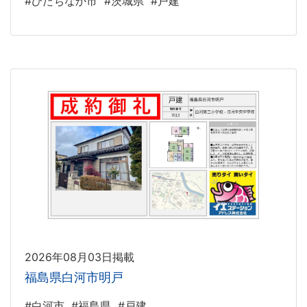
#ひたちなか市
#茨城県
#戸建
2026年08月03日掲載
福島県白河市明戸
#白河市
#福島県
#戸建