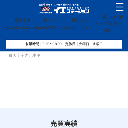
貸
借
し たい
総合
受付
売
りたい
買
いたい
0120-302-
り たい
0120-297-011
0120-139-664
0120-424-544
563
営業時間｜
9:30〜18:00
定休⽇｜
火曜⽇・水曜⽇
イエステーション
»
売買実績
»
戸建
»
福島県河沼郡会津坂下
町大字宇内北中甲
売買実績