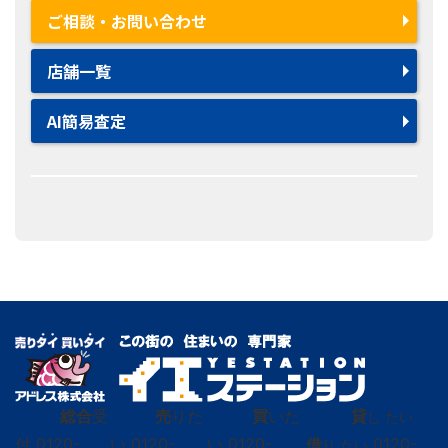
ご相談・お問い合わせ
店舗一覧
AI簡易査定
総合
受
売
りた
買
いた
貸
し たい
付
0120-
い
0120-
い
0120-
借
0120-
り たい