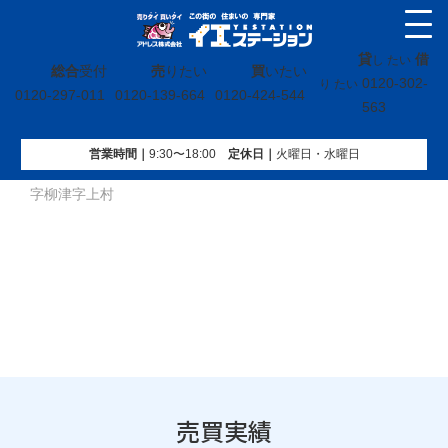
貸
借
し たい
総合
受付
売
りたい
買
いたい
0120-302-
り たい
0120-297-011
0120-139-664
0120-424-544
563
営業時間｜
9:30〜18:00
定休⽇｜
火曜⽇・水曜⽇
イエステーション
»
売買実績
»
戸建
»
福島県河沼郡柳津町大
字柳津字上村
売買実績