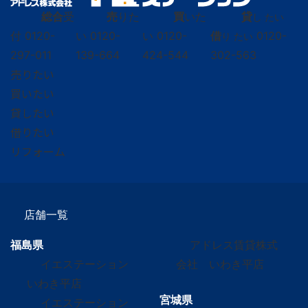
総合
受
売
りた
買
いた
貸
し たい
付
0120-
い
0120-
い
0120-
借
0120-
り たい
297-011
139-664
424-544
302-563
売りたい
買いたい
貸したい
借りたい
リフォーム
店舗一覧
福島県
アドレス賃貸株式
イエステーション
会社 いわき平店
いわき平店
宮城県
イエステーション