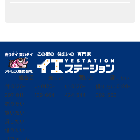
総合
受
売
りた
買
いた
貸
し たい
付
0120-
い
0120-
い
0120-
借
0120-
り たい
297-011
139-664
424-544
302-563
売りたい
買いたい
貸したい
借りたい
リフォーム