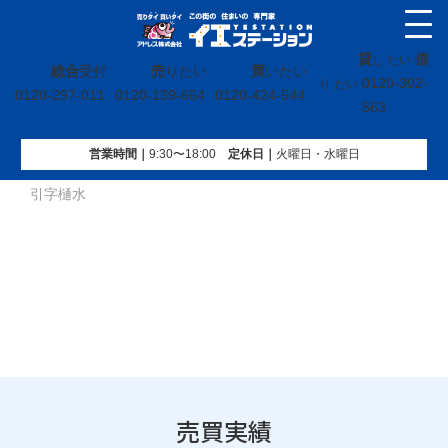
貸
借
し たい
総合
受付
売
りたい
買
いたい
0120-302-
り たい
0120-297-011
0120-139-664
0120-424-544
563
営業時間｜
9:30〜18:00
定休⽇｜
火曜⽇・水曜⽇
イエステーション
»
売買実績
»
戸建
»
福島県田村市船引町船
引字樋水
売買実績