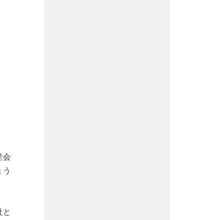
産会
ょう
社と