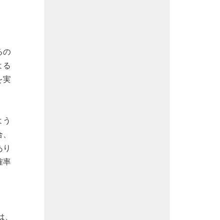
るの
よる
を実
よう
合、
あり
確率
は、