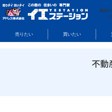
イエステーション
»
不動産売却コラム
»
【売】不動産
総合
受
01
売りたい
買いたい
不動