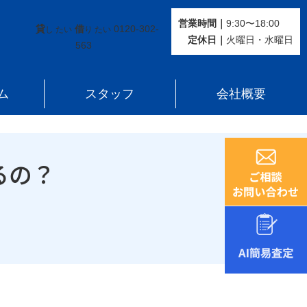
営業時間｜
9:30〜18:00
貸
借
0120-302-
し たい
り たい
定休⽇｜
火曜⽇・水曜⽇
563
ム
スタッフ
会社概要
るの？