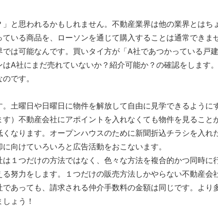
？」と思われるかもしれません。不動産業界は他の業界とはち
っている商品を、ローソンを通じて購入することは通常できま
界では可能なんです。買いタイ方が「A社であつかっている戸
ンはA社にまだ売れていないか？紹介可能か？の確認をします
なのです。
す。土曜日や日曜日に物件を解放して自由に見学できるように
ます）不動産会社にアポイントを入れなくても物件を見ること
低くなります。オープンハウスのために新聞折込チラシを入れ
却に向けていろいろと広告活動をおこないます。
社は１つだけの方法ではなく、色々な方法を複合的かつ同時に
える努力をします。１つだけの販売方法しかやらない不動産会
社であっても、請求される仲介手数料の金額は同じです。より
ましょう！