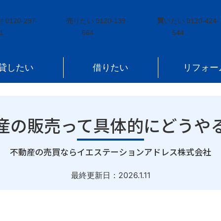
に関する手続き
»
不動産の販売って具体的にどうやるの？
付
0120-297-
売
りたい
0120-139-
買
いたい
0120-424-
1
664
544
貸したい
借りたい
リフォー
産の販売って具体的にどうや
｜
不動産の売買ならイエステーションアドレス株式会社
最終更新日：
2026.1.11