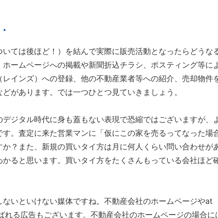
・
ついては後ほど！）を結んで実際に販売活動となったらどうな
、ホームページへの掲載や新聞折込チラシ、ポスティング等に
（レインズ）への登録、他の不動産業者等への紹介、売却物件
などがあります。では一つひとつ見ていきましょう。
のデジタル時代に身も蓋もない表現で恐縮ではございますが、
です。査定に来た営業マンに「仮にこの家を売るってなった場
すか？また、新規の買いタイ方は月に何人くらい問い合わせが
わかると思います。買いタイ方をたくさんもっている会社ほど
ないといけない媒体ですね。不動産会社のホームページやat
と呼ばれる広告もございます。不動産会社のホームページの場合に