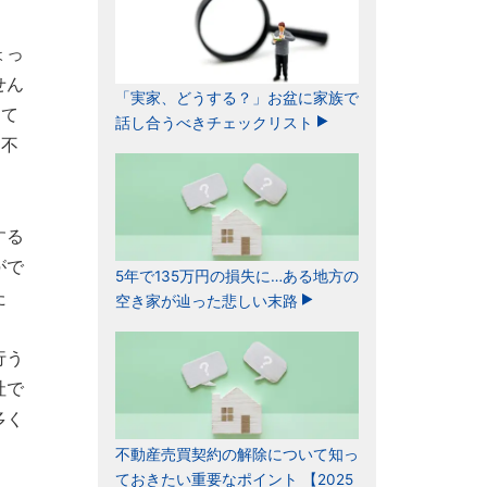
ょっ
せん
「実家、どうする？」お盆に家族で
建て
話し合うべきチェックリスト
。不
する
がで
5年で135万円の損失に…ある地方の
た
空き家が辿った悲しい末路
行う
社で
多く
不動産売買契約の解除について知っ
ておきたい重要なポイント 【2025