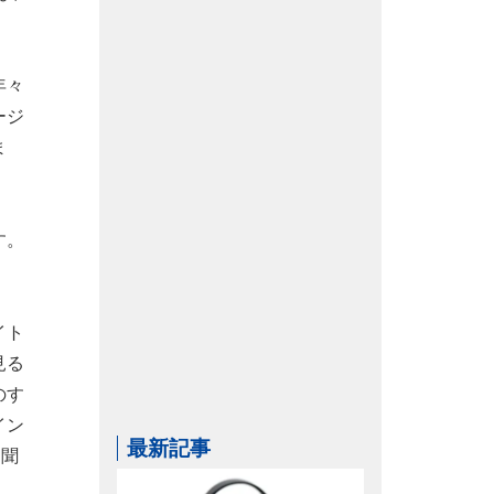
年々
ージ
ま
す。
イト
見る
のす
イン
最新記事
と聞