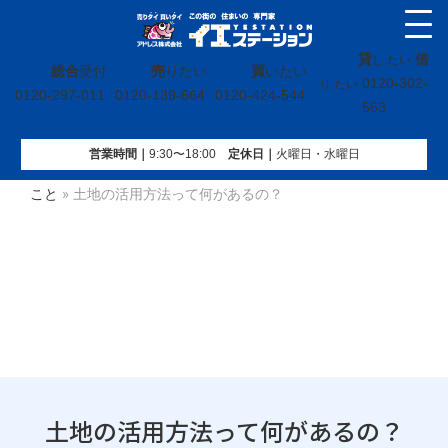
貸
借
し たい
総合
受付
売
りたい
買
いたい
0120-302-
り たい
0120-297-011
0120-139-664
0120-424-544
563
営業時間｜
9:30〜18:00
定休⽇｜
火曜⽇・水曜⽇
イエステーション
»
不動産売却コラム
»
【売】土地や建物の
こと
»
土地の活用方法って何があるの？
土地の活用方法って何があるの？