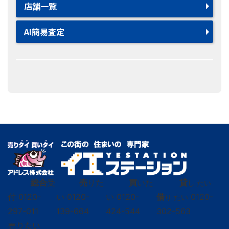
店舗一覧
AI簡易査定
総合
受
売
りた
買
いた
貸
し たい
付
0120-
い
0120-
い
0120-
借
0120-
り たい
297-011
139-664
424-544
302-563
売りたい