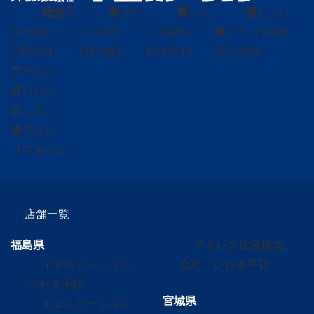
総合
受
売
りた
買
いた
貸
し たい
付
0120-
い
0120-
い
0120-
借
0120-
り たい
297-011
139-664
424-544
302-563
売りたい
買いたい
貸したい
借りたい
リフォーム
店舗一覧
福島県
アドレス賃貸株式
イエステーション
会社 いわき平店
いわき平店
宮城県
イエステーション