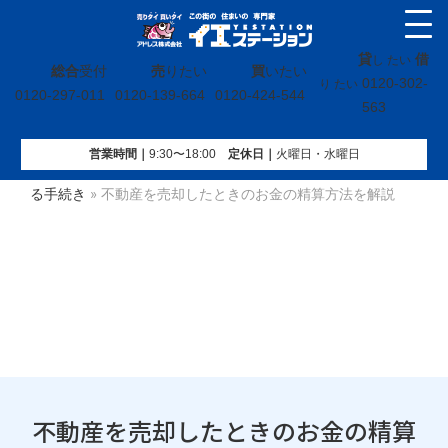
貸
借
し たい
総合
受付
売
りたい
買
いたい
0120-302-
り たい
0120-297-011
0120-139-664
0120-424-544
563
営業時間｜
9:30〜18:00
定休⽇｜
火曜⽇・水曜⽇
イエステーション
»
不動産売却コラム
»
【売】不動産に関す
る手続き
»
不動産を売却したときのお金の精算方法を解説
不動産を売却したときのお金の精算