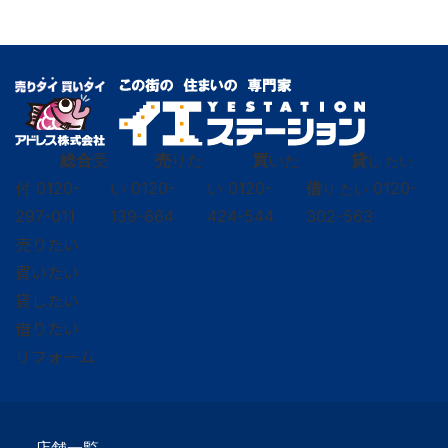
総合
受
売
りた
買
いた
貸
し たい
付
0120-
い
0120-
い
0120-
借
0120-
り たい
297-011
139-664
424-544
302-563
売りたい
買いたい
貸したい
借りたい
リフォーム