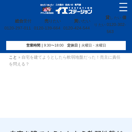
貸
借
し たい
総合
受付
売
りたい
買
いたい
0120-302-
り たい
0120-297-011
0120-139-664
0120-424-544
563
営業時間｜
9:30〜18:00
定休⽇｜
火曜⽇・水曜⽇
イエステーション
»
不動産売却コラム
»
【売】土地や建物の
こと
»
自宅を建てようとしたら軟弱地盤だった！売主に責任
を問える？