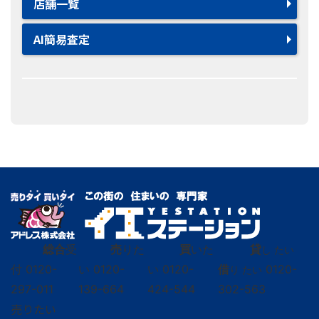
店舗一覧
AI簡易査定
総合
受
売
りた
買
いた
貸
し たい
付
0120-
い
0120-
い
0120-
借
0120-
り たい
297-011
139-664
424-544
302-563
売りたい