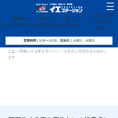
貸
借
し たい
総合
受付
売
りたい
買
いたい
0120-302-
り たい
0120-297-011
0120-139-664
0120-424-544
563
営業時間｜
9:30〜18:00
定休⽇｜
火曜⽇・水曜⽇
イエステーション
»
不動産売却コラム
»
【売】土地や建物の
こと
»
雨漏りする家を売りたい！注意点と売却方法も紹介し
ます