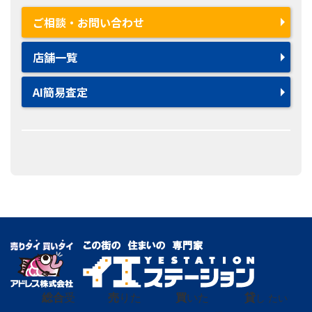
ご相談・お問い合わせ
店舗一覧
AI簡易査定
総合
受
売
りた
買
いた
貸
し たい