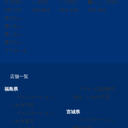
付
0120-
い
0120-
い
0120-
借
0120-
り たい
297-011
139-664
424-544
302-563
売りたい
買いたい
貸したい
借りたい
リフォーム
店舗一覧
福島県
アドレス賃貸株式
イエステーション
会社 いわき平店
いわき平店
宮城県
イエステーション
イエステーション
いわき泉店
南仙台店