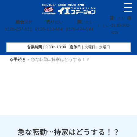
貸
借
し たい
総合
受付
売
りたい
買
いたい
0120-302-
り たい
0120-297-011
0120-139-664
0120-424-544
563
営業時間｜
9:30〜18:00
定休⽇｜
火曜⽇・水曜⽇
イエステーション
»
不動産売却コラム
»
【売】不動産に関す
る手続き
»
急な転勤…持家はどうする！？
急な転勤…持家はどうする！？