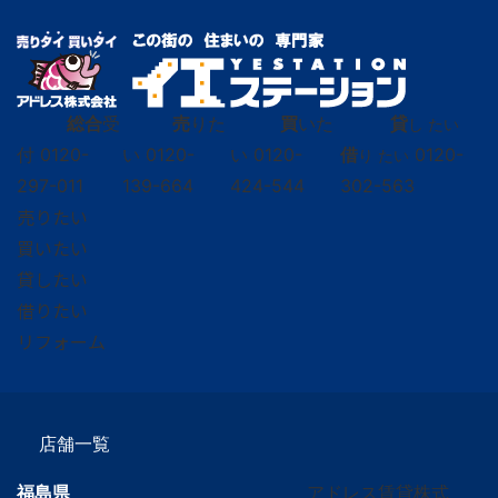
総合
受
売
りた
買
いた
貸
し たい
付
0120-
い
0120-
い
0120-
借
0120-
り たい
297-011
139-664
424-544
302-563
売りたい
買いたい
貸したい
借りたい
リフォーム
店舗一覧
福島県
アドレス賃貸株式