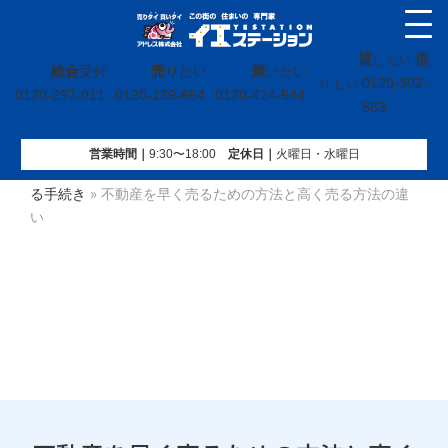
貸
借
し たい
総合
受付
売
りたい
買
いたい
0120-302-
り たい
0120-297-011
0120-139-664
0120-424-544
563
営業時間｜
9:30〜18:00
定休⽇｜
火曜⽇・水曜⽇
イエステーション
»
不動産売却コラム
»
【売】不動産に関す
る手続き
»
不動産を早く売るための方法と高く売る方法の違
い