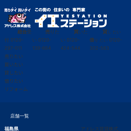
総合
受
売
りた
買
いた
貸
し たい
付
0120-
い
0120-
い
0120-
借
0120-
り たい
297-011
139-664
424-544
302-563
売りたい
買いたい
貸したい
借りたい
リフォーム
店舗一覧
福島県
アドレス賃貸株式