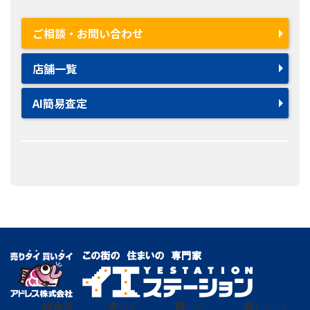
ご相談・お問い合わせ
店舗一覧
AI簡易査定
総合
受
売
りた
買
いた
貸
し たい