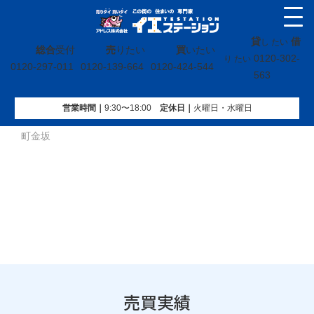
貸
借
し たい
総合
受付
売
りたい
買
いたい
0120-302-
り たい
0120-297-011
0120-139-664
0120-424-544
563
営業時間｜
9:30〜18:00
定休⽇｜
火曜⽇・水曜⽇
イエステーション
»
売買実績
»
戸建
»
福島県いわき市内郷宮
町金坂
売買実績