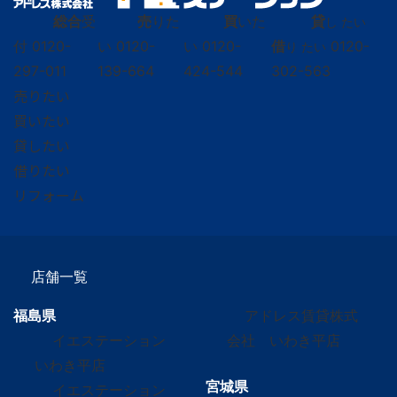
総合
受
売
りた
買
いた
貸
し たい
付
0120-
い
0120-
い
0120-
借
0120-
り たい
297-011
139-664
424-544
302-563
売りたい
買いたい
貸したい
借りたい
リフォーム
店舗一覧
福島県
アドレス賃貸株式
イエステーション
会社 いわき平店
いわき平店
宮城県
イエステーション