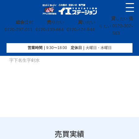
貸
借
し たい
総合
受付
売
りたい
買
いたい
0120-302-
り たい
0120-297-011
0120-139-664
0120-424-544
563
営業時間｜
9:30〜18:00
定休⽇｜
火曜⽇・水曜⽇
イエステーション
»
売買実績
»
戸建
»
宮城県柴田郡柴田町大
字下名生字剣水
売買実績