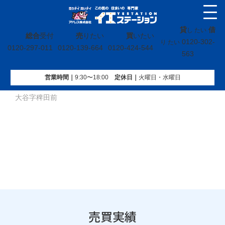
貸
借
し たい
総合
受付
売
りたい
買
いたい
0120-302-
り たい
0120-297-011
0120-139-664
0120-424-544
563
営業時間｜
9:30〜18:00
定休⽇｜
火曜⽇・水曜⽇
イエステーション
»
売買実績
»
戸建
»
宮城県柴田郡大河原町
大谷字稗田前
売買実績