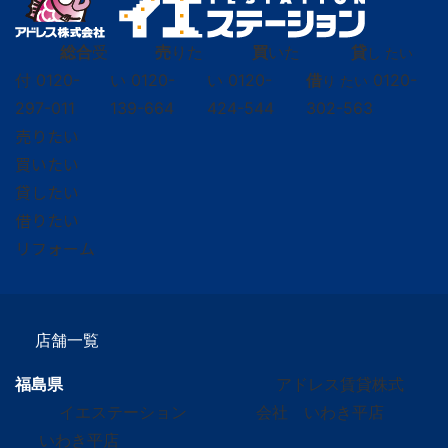
総合
受
売
りた
買
いた
貸
し たい
付
0120-
い
0120-
い
0120-
借
0120-
り たい
297-011
139-664
424-544
302-563
売りたい
買いたい
貸したい
借りたい
リフォーム
店舗一覧
福島県
アドレス賃貸株式
イエステーション
会社 いわき平店
いわき平店