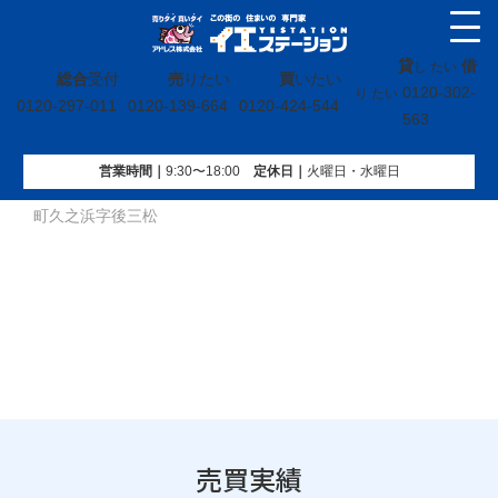
貸
借
し たい
総合
受付
売
りたい
買
いたい
0120-302-
り たい
0120-297-011
0120-139-664
0120-424-544
563
営業時間｜
9:30〜18:00
定休⽇｜
火曜⽇・水曜⽇
イエステーション
»
売買実績
»
戸建
»
福島県いわき市久之浜
町久之浜字後三松
売買実績