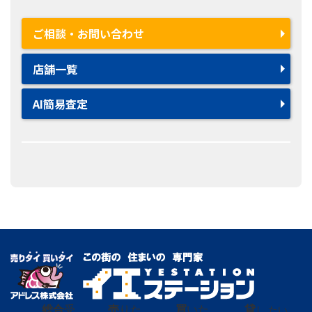
ご相談・お問い合わせ
店舗一覧
AI簡易査定
総合
受
売
りた
買
いた
貸
し たい