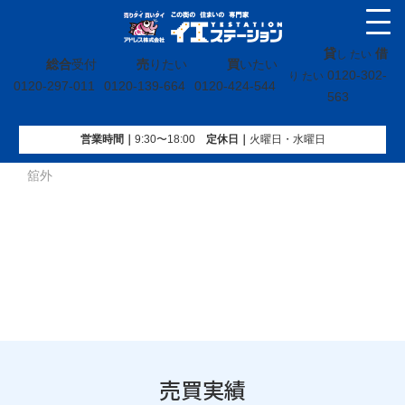
貸
借
し たい
総合
受付
売
りたい
買
いたい
0120-302-
り たい
0120-297-011
0120-139-664
0120-424-544
563
営業時間｜
9:30〜18:00
定休⽇｜
火曜⽇・水曜⽇
イエステーション
»
売買実績
»
戸建
»
宮城県岩沼市下野郷字
舘外
売買実績