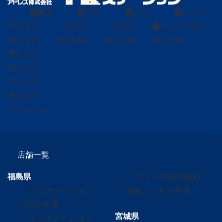
総合
受
売
りた
買
いた
貸
し たい
付
0120-
い
0120-
い
0120-
借
0120-
り たい
297-011
139-664
424-544
302-563
売りたい
買いたい
貸したい
借りたい
リフォーム
店舗一覧
福島県
アドレス賃貸株式
イエステーション
会社 いわき平店
いわき平店
宮城県
イエステーション