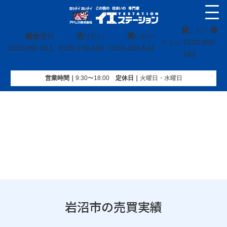
貸
借
し たい
総合
受付
売
りたい
買
いたい
0120-302-
り たい
0120-297-011
0120-139-664
0120-424-544
563
営業時間｜
9:30〜18:00
定休⽇｜
火曜⽇・水曜⽇
イエステーション
»
売買実績
»
宮城県
»
岩沼市
岩沼市の売買実績