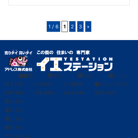
1 / 6
1
2
3
»
総合
受
売
りた
買
いた
貸
し たい
付
0120-
い
0120-
い
0120-
借
0120-
り たい
297-011
139-664
424-544
302-563
売りたい
買いたい
貸したい
借りたい
リフォーム