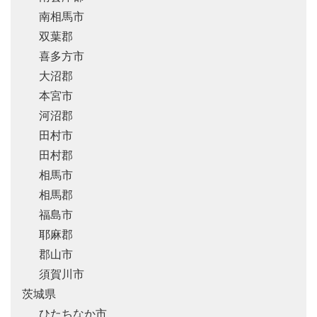
南相馬市
双葉郡
喜多方市
大沼郡
本宮市
河沼郡
田村市
田村郡
相馬市
相馬郡
福島市
耶麻郡
郡山市
須賀川市
茨城県
ひたちなか市