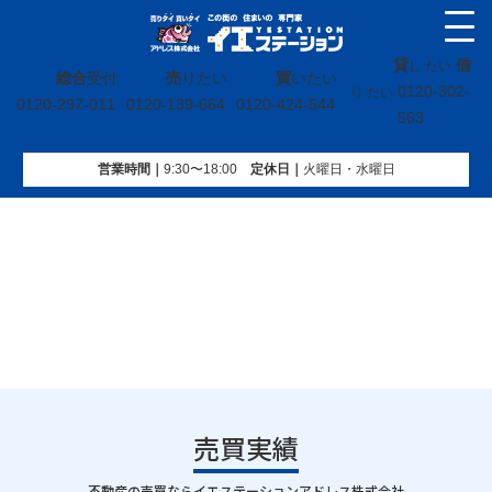
貸
借
し たい
総合
受付
売
りたい
買
いたい
0120-302-
り たい
0120-297-011
0120-139-664
0120-424-544
563
営業時間｜
9:30〜18:00
定休⽇｜
火曜⽇・水曜⽇
イエステーション
»
売買実績
»
戸建
»
茨城県那珂市本米崎
売買実績
｜
不動産の売買ならイエステーションアドレス株式会社