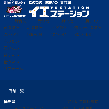
総合
受
売
りた
買
いた
貸
し たい
付
0120-
い
0120-
い
0120-
借
0120-
り たい
297-011
139-664
424-544
302-563
売りたい
買いたい
貸したい
借りたい
リフォーム
店舗一覧
福島県
アドレス賃貸株式
イエステーション
会社 いわき平店