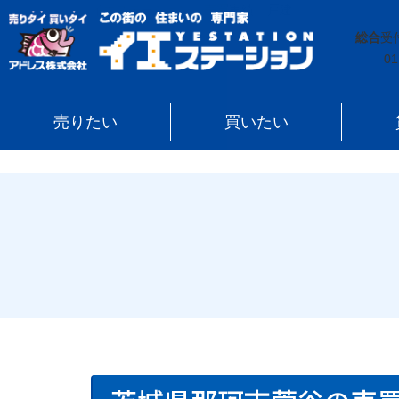
イエステーション
»
売買実績
»
戸建
»
茨城県那珂市菅
総合
受
01
売りたい
買いたい