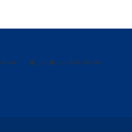
424-544
貸
借
0120-302-563
し たい
り たい