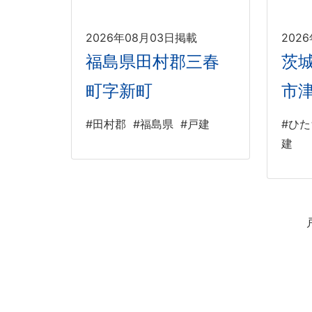
2026年08月03日掲載
202
福島県田村郡三春
茨
町字新町
市
#田村郡
#福島県
#戸建
#ひ
建