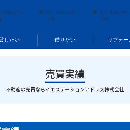
谷
付
0120-297-
売
りたい
0120-139-
買
いたい
0120-424-
1
664
544
貸したい
借りたい
リフォー
売買実績
｜
不動産の売買ならイエステーションアドレス株式会社