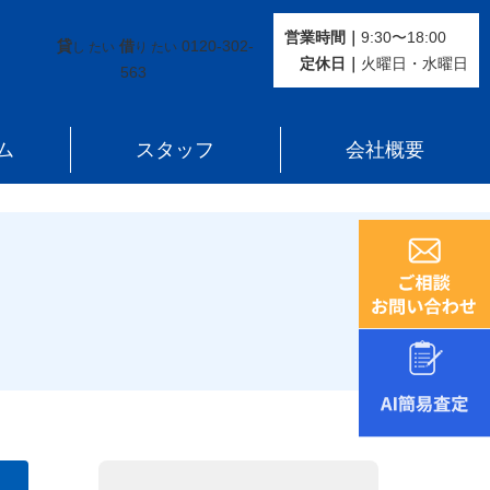
営業時間｜
9:30〜18:00
貸
借
0120-302-
し たい
り たい
定休⽇｜
火曜⽇・水曜⽇
563
ム
スタッフ
会社概要