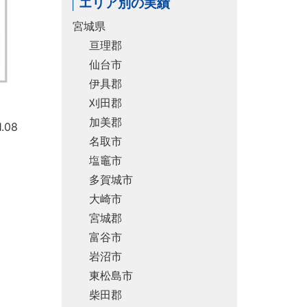
エリア別の実績
宮城県
亘理郡
仙台市
伊具郡
刈田郡
加美郡
.08
名取市
塩竈市
多賀城市
大崎市
宮城郡
富谷市
岩沼市
東松島市
柴田郡