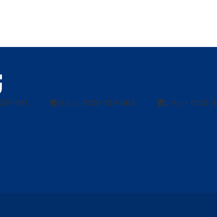
297-011
売
りたい
0120-139-664
買
いたい
0120-