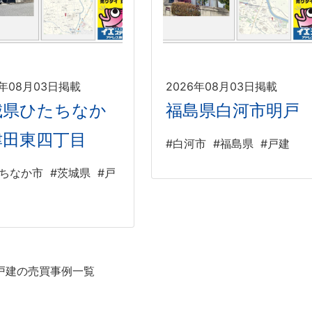
6年08月03日掲載
2026年08月03日掲載
城県ひたちなか
福島県白河市明戸
津田東四丁目
#白河市
#福島県
#戸建
たちなか市
#茨城県
#戸
戸建の売買事例一覧