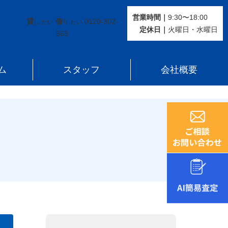
営業時間｜
9:30〜18:00
貸
借
0120-302-
し たい
り たい
定休⽇｜
火曜⽇・水曜⽇
563
ム
スタッフ
会社概要