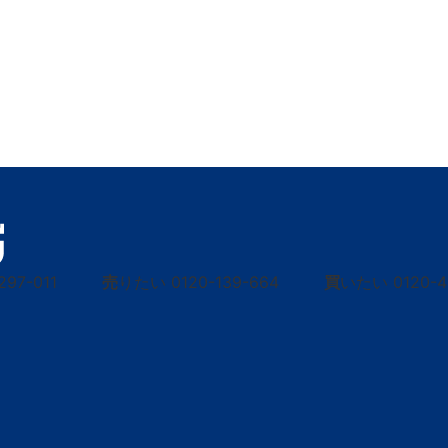
297-011
売
りたい
0120-139-664
買
いたい
0120-