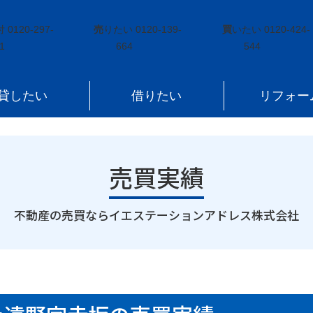
遠野町上遠野字赤坂
付
0120-297-
売
りたい
0120-139-
買
いたい
0120-424-
1
664
544
貸したい
借りたい
リフォー
売買実績
｜
不動産の売買ならイエステーションアドレス株式会社