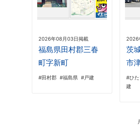
2026年08月03日掲載
202
福島県田村郡三春
茨
町字新町
市
#田村郡
#福島県
#戸建
#ひ
建