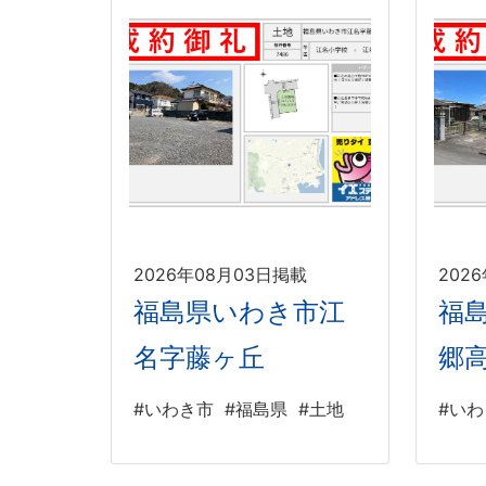
2026年08月03日掲載
202
福島県いわき市江
福
名字藤ヶ丘
郷
#いわき市
#福島県
#土地
#い