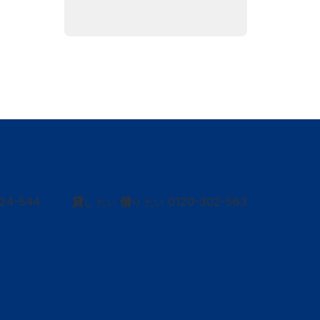
424-544
貸
借
0120-302-563
し たい
り たい