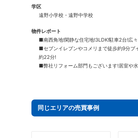
学区
遠野小学校・遠野中学校
物件レポート
■南西角地!閑静な住宅地!3LDK!駐車2台!広
■セブンイレブンやコメリまで徒歩約9分ブ
約22分!
■弊社リフォーム部門もございます!居室や
同じエリアの売買事例