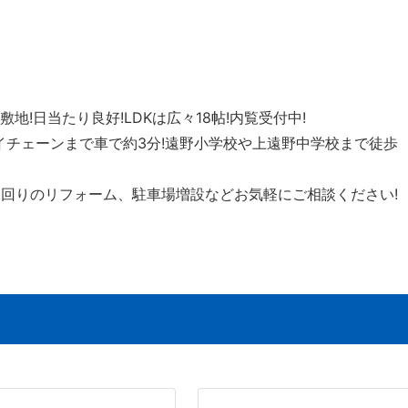
々敷地!日当たり良好!LDKは広々18帖!内覧受付中!
イチェーンまで車で約3分!遠野小学校や上遠野中学校まで徒歩
水回りのリフォーム、駐車場増設などお気軽にご相談ください!