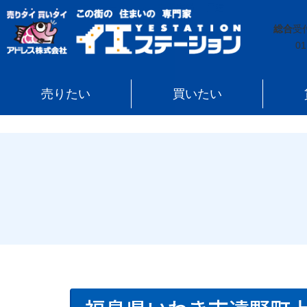
イエステーション
»
売買実績
»
戸建
»
福島県いわき市
総合
受
01
売りたい
買いたい