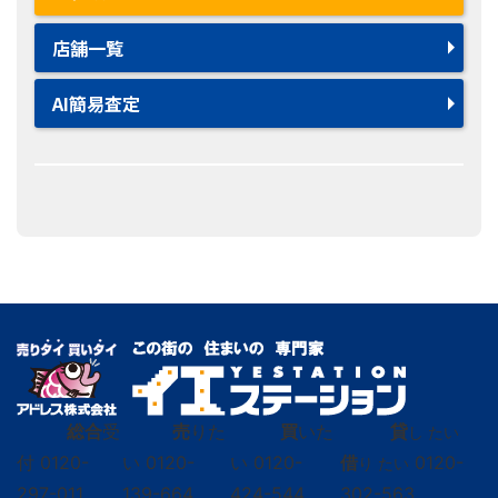
店舗一覧
AI簡易査定
総合
受
売
りた
買
いた
貸
し たい
付
0120-
い
0120-
い
0120-
借
0120-
り たい
297-011
139-664
424-544
302-563