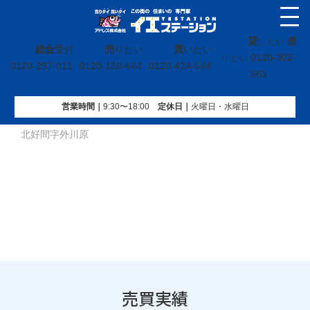
貸
借
し たい
総合
受付
売
りたい
買
いたい
0120-302-
り たい
0120-297-011
0120-139-664
0120-424-544
563
営業時間｜
9:30〜18:00
定休⽇｜
火曜⽇・水曜⽇
イエステーション
»
売買実績
»
戸建
»
福島県いわき市好間町
北好間字外川原
売買実績