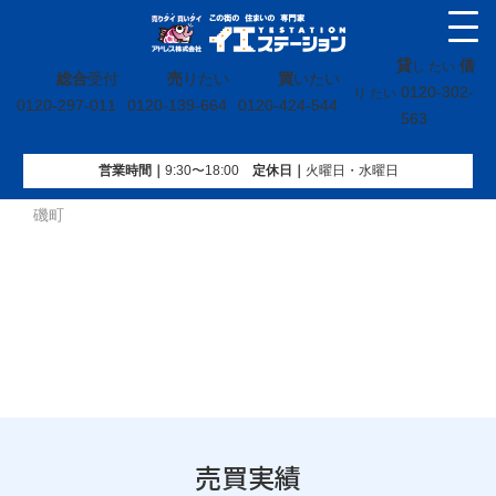
貸
借
し たい
総合
受付
売
りたい
買
いたい
0120-302-
り たい
0120-297-011
0120-139-664
0120-424-544
563
営業時間｜
9:30〜18:00
定休⽇｜
火曜⽇・水曜⽇
イエステーション
»
売買実績
»
戸建
»
茨城県ひたちなか市平
磯町
売買実績