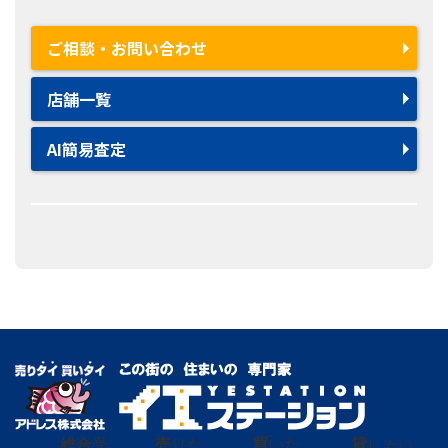
ご相談・お問い合わせ
店舗一覧
AI簡易査定
総合
受
売
りた
買
いた
貸
し たい