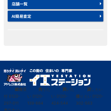
店舗一覧
AI簡易査定
総合
受
売
りた
買
いた
貸
し たい
付
0120-
い
0120-
い
0120-
借
0120-
り たい
297-011
139-664
424-544
302-563
売りたい