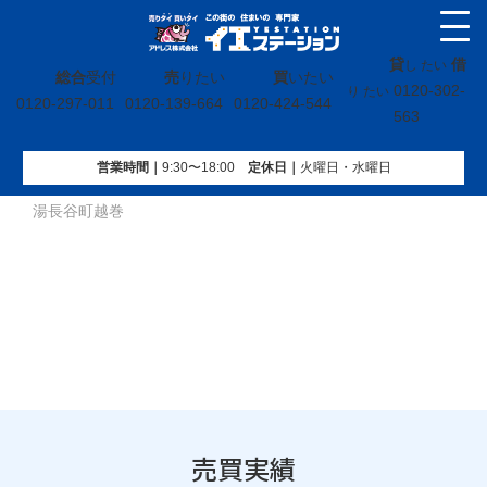
貸
借
し たい
総合
受付
売
りたい
買
いたい
0120-302-
り たい
0120-297-011
0120-139-664
0120-424-544
563
営業時間｜
9:30〜18:00
定休⽇｜
火曜⽇・水曜⽇
イエステーション
»
売買実績
»
戸建
»
福島県いわき市常磐上
湯長谷町越巻
売買実績