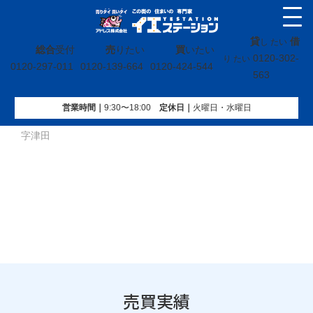
貸
借
し たい
総合
受付
売
りたい
買
いたい
0120-302-
り たい
0120-297-011
0120-139-664
0120-424-544
563
営業時間｜
9:30〜18:00
定休⽇｜
火曜⽇・水曜⽇
イエステーション
»
売買実績
»
戸建
»
茨城県ひたちなか市大
字津田
売買実績