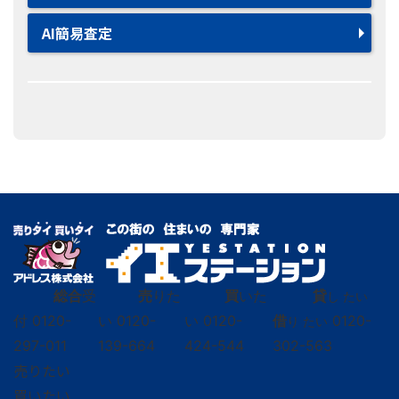
AI簡易査定
総合
受
売
りた
買
いた
貸
し たい
付
0120-
い
0120-
い
0120-
借
0120-
り たい
297-011
139-664
424-544
302-563
売りたい
買いたい