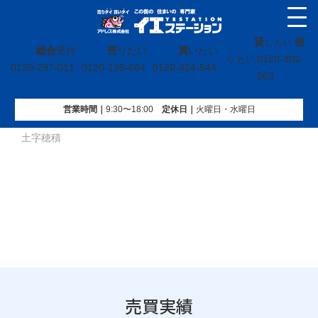
貸
借
し たい
総合
受付
売
りたい
買
いたい
0120-302-
り たい
0120-297-011
0120-139-664
0120-424-544
563
営業時間｜
9:30〜18:00
定休⽇｜
火曜⽇・水曜⽇
イエステーション
»
売買実績
»
戸建
»
福島県いわき市平北白
土字穂積
売買実績