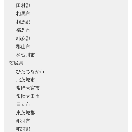
田村郡
相馬市
相馬郡
福島市
耶麻郡
郡山市
須賀川市
茨城県
ひたちなか市
北茨城市
常陸大宮市
常陸太田市
日立市
東茨城郡
那珂市
那珂郡