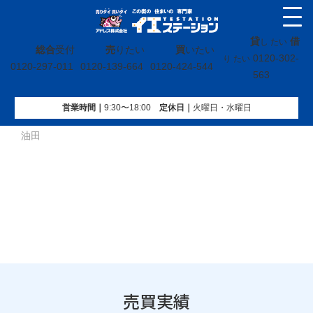
貸
借
し たい
総合
受付
売
りたい
買
いたい
0120-302-
り たい
0120-297-011
0120-139-664
0120-424-544
563
営業時間｜
9:30〜18:00
定休⽇｜
火曜⽇・水曜⽇
イエステーション
»
売買実績
»
土地
»
宮城県亘理郡亘理町字
油田
売買実績