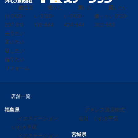
総合
受
売
りた
買
いた
貸
し たい
付
0120-
い
0120-
い
0120-
借
0120-
り たい
297-011
139-664
424-544
302-563
売りたい
買いたい
貸したい
借りたい
リフォーム
店舗一覧
福島県
アドレス賃貸株式
イエステーション
会社 いわき平店
いわき平店
宮城県
イエステーション