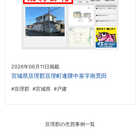
2026年06月11日掲載
宮城県亘理郡亘理町逢隈中泉字南荒田
#亘理郡
#宮城県
#戸建
亘理郡の売買事例一覧