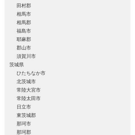
田村郡
相馬市
相馬郡
福島市
耶麻郡
郡山市
須賀川市
茨城県
ひたちなか市
北茨城市
常陸大宮市
常陸太田市
日立市
東茨城郡
那珂市
那珂郡