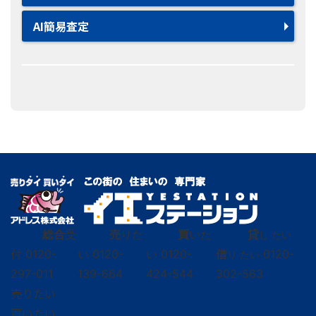
AI簡易査定
総合
受
売
りた
買
いた
貸
し たい
付
0120-
い
0120-
い
0120-
借
0120-
り たい
297-011
139-664
424-544
302-563
売りたい
買いたい