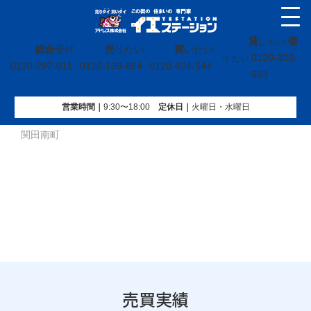
貸
借
し たい
総合
受付
売
りたい
買
いたい
0120-302-
り たい
0120-297-011
0120-139-664
0120-424-544
563
営業時間｜
9:30〜18:00
定休⽇｜
火曜⽇・水曜⽇
イエステーション
»
売買実績
»
戸建
»
福島県いわき市勿来町
関田南町
売買実績