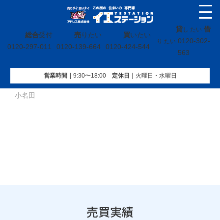
貸
借
し たい
総合
受付
売
りたい
買
いたい
0120-302-
り たい
0120-297-011
0120-139-664
0120-424-544
563
営業時間｜
9:30〜18:00
定休⽇｜
火曜⽇・水曜⽇
イエステーション
»
売買実績
»
土地
»
福島県いわき市植田町
小名田
売買実績