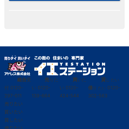
総合
受
売
りた
買
いた
貸
し たい
付
0120-
い
0120-
い
0120-
借
0120-
り たい
297-011
139-664
424-544
302-563
売りたい
買いたい
貸したい
借りたい