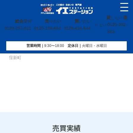
貸
借
し たい
総合
受付
売
りたい
買
いたい
0120-302-
り たい
0120-297-011
0120-139-664
0120-424-544
563
営業時間｜
9:30〜18:00
定休⽇｜
火曜⽇・水曜⽇
イエステーション
»
売買実績
»
土地
»
福島県いわき市平中平
窪新町
売買実績