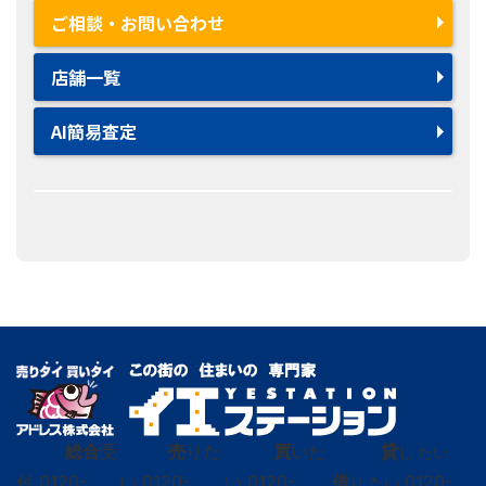
ご相談・お問い合わせ
店舗一覧
AI簡易査定
総合
受
売
りた
買
いた
貸
し たい
付
0120-
い
0120-
い
0120-
借
0120-
り たい