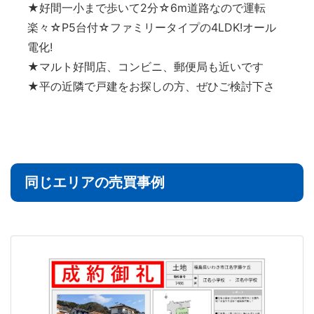
★好間一小まで歩いて2分☆6m道路なので運転
楽々☆P5台付☆ファミリータイプの4LDK!オール
電化!
★マルト好間店、コンビニ、郵便局も近いです
★平の近隣で戸建をお探しの方、ぜひご検討下さ
同じエリアの売買事例