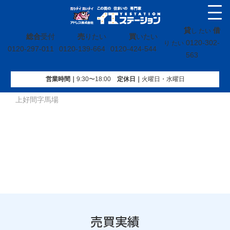
貸
借
し たい
総合
受付
売
りたい
買
いたい
0120-302-
り たい
0120-297-011
0120-139-664
0120-424-544
563
営業時間｜
9:30〜18:00
定休⽇｜
火曜⽇・水曜⽇
イエステーション
»
売買実績
»
戸建
»
福島県いわき市好間町
上好間字馬場
売買実績