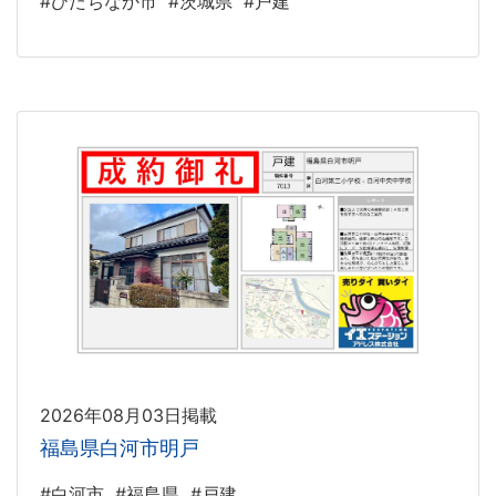
#ひたちなか市
#茨城県
#戸建
2026年08月03日掲載
福島県白河市明戸
#白河市
#福島県
#戸建