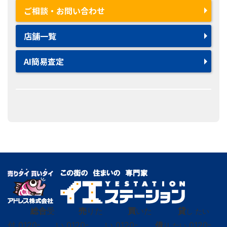
ご相談・お問い合わせ
店舗一覧
AI簡易査定
総合
受
売
りた
買
いた
貸
し たい
付
0120-
い
0120-
い
0120-
借
0120-
り たい