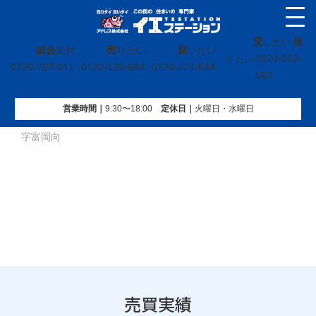
貸
借
し たい
総合
受付
売
りたい
買
いたい
0120-302-
り たい
0120-297-011
0120-139-664
0120-424-544
563
営業時間｜
9:30〜18:00
定休⽇｜
火曜⽇・水曜⽇
イエステーション
»
売買実績
»
戸建
»
福島県いわき市小名浜
字富岡向
売買実績