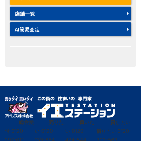
店舗一覧
AI簡易査定
総合
受
売
りた
買
いた
貸
し たい
付
0120-
い
0120-
い
0120-
借
0120-
り たい
297-011
139-664
424-544
302-563