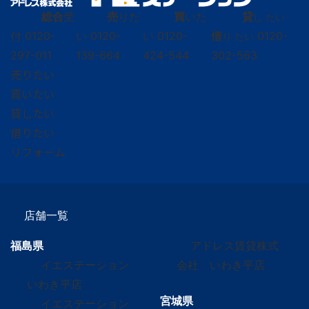
総合
受
売
りた
買
いた
貸
し たい
付
0120-
い
0120-
い
0120-
借
0120-
り たい
297-011
139-664
424-544
302-563
売りたい
買いたい
貸したい
借りたい
リフォーム
店舗一覧
福島県
アドレス賃貸株式
イエステーション
会社 いわき平店
いわき平店
宮城県
イエステーション