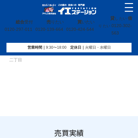
貸
借
し たい
総合
受付
売
りたい
買
いたい
0120-302-
り たい
0120-297-011
0120-139-664
0120-424-544
563
営業時間｜
9:30〜18:00
定休⽇｜
火曜⽇・水曜⽇
イエステーション
»
売買実績
»
戸建
»
福島県いわき市泉ケ丘
二丁目
売買実績