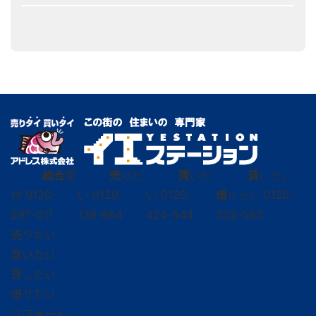
総合
受
売
りた
買
いた
貸
し たい
付
0120-
い
0120-
い
0120-
借
0120-
り たい
297-011
139-664
424-544
302-563
売りたい
買いたい
貸したい
借りたい
リフォーム