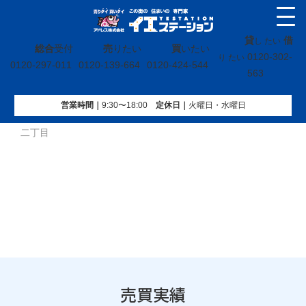
貸
借
し たい
総合
受付
売
りたい
買
いたい
0120-302-
り たい
0120-297-011
0120-139-664
0120-424-544
563
営業時間｜
9:30〜18:00
定休⽇｜
火曜⽇・水曜⽇
イエステーション
»
売買実績
»
戸建
»
福島県いわき市泉ケ丘
二丁目
売買実績